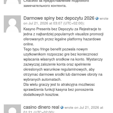
Спасибо за предоставление подобного
замечательного контента.
Darmowe spiny bez depozytu 2026
wrote
on Jul 21, 2026 at 03:07 (UTC+02:00):
Kasyno Presents bez Depozytu za Rejestracje to
jedna z najbardziej popularnych visualize promocji
oferowanych przez legalne platformy hazardowe
online.
Tego typu fringe benefit pozwala nowym
uzytkownikom rozpoczac gre bez koniecznosci
wplacania wlasnych srodkow na konto. Wystarczy
zazwyczaj zalozenie konta oraz spelnienie
okreslonych warunkow regulaminowych, aby
otrzymac darmowe srodki lub darmowe obroty na
wybranych automatach.
Dla wielu graczy jest to atrakcyjna mozliwosc
sprawdzenia funkcji kasyna bez ponoszenia
dodatkowych kosztow.
casino dinero real
wrote on Jul 21, 2026 at
01:21 (UTC+02:00):