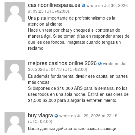
casinoonlinespana.es
wrote on Jul 30, 2026
at 09:23 (UTC+02:00):
Una pista importante de profesionalismo es la
atención al cliente.
Hacé un test por chat y chequeá si contestan de
manera ágil. Si se toman días en responder antes de
que les des fondos, imaginate cuando tengas un
reclamo.
mejores casinos online 2026
wrote on Jul
30, 2026 at 04:13 (UTC+02:00):
Es además fundamental dividir ese capital en partes
más chicas.
Si disponés de $10,000 ARS para la semana, no los
uses todos en una sola noche. Estirá en sesiones de
$1,500-$2,000 para alargar la entretenimiento.
buy viagra
wrote on Jul 29, 2026 at 22:15
(UTC+02:00):
Ваши данные действительно захватывающи.