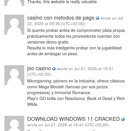
Thanks, this website is really valuable.
casino con metodos de pago
wrote on Jul
22, 2026 at 09:36 (UTC+02:00):
Si querés probar antes de comprometer plata propia,
prácticamente todos los proveedores cuentan con
versiones demo gratis.
Resulta lo más inteligente probar con la jugabilidad
antes de arriesgar un peso.
joo casino
wrote on Jul 21, 2026 at 19:31
(UTC+02:00):
Microgaming, pionero en la industria, ofrece clásicos
como Mega Moolah (famoso por sus pozos
progresivos) y Immortal Romance.
Play'n GO brilla con Reactoonz, Book of Dead y Rich
Wilde.
DOWNLOAD WINDOWS 11 CRACKED
wrote on Jul 21, 2026 at 18:41 (UTC+02:00):