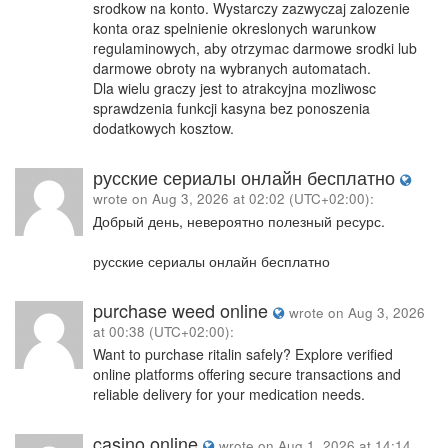
srodkow na konto. Wystarczy zazwyczaj zalozenie
konta oraz spelnienie okreslonych warunkow
regulaminowych, aby otrzymac darmowe srodki lub
darmowe obroty na wybranych automatach.
Dla wielu graczy jest to atrakcyjna mozliwosc
sprawdzenia funkcji kasyna bez ponoszenia
dodatkowych kosztow.
русские сериалы онлайн бесплатно
wrote on Aug 3, 2026 at 02:02 (UTC+02:00):
Добрый день, невероятно полезный ресурс.
русские сериалы онлайн бесплатно
purchase weed online
wrote on Aug 3, 2026
at 00:38 (UTC+02:00):
Want to purchase ritalin safely? Explore verified
online platforms offering secure transactions and
reliable delivery for your medication needs.
casino online
wrote on Aug 1, 2026 at 14:14