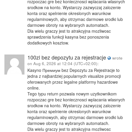
rozpoczac gre bez koniecznosci wplacania wlasnych
srodkow na konto. Wystarczy zazwyczaj zalozenie
konta oraz spelnienie okreslonych warunkow
regulaminowych, aby otrzymac darmowe srodki lub
darmowe obroty na wybranych automatach.
Dla wielu graczy jest to atrakcyjna mozliwosc
sprawdzenia funkcji kasyna bez ponoszenia
dodatkowych kosztow.
100zl bez depozytu za rejestracje
wrote
on Aug 6, 2026 at 12:04 (UTC+02:00):
Kasyno Премиум bez Depozytu za Rejestracje to
jedna z najbardziej popularnych visualize promocji
oferowanych przez legalne platformy hazardowe
online.
Tego typu return pozwala nowym uzytkownikom
rozpoczac gre bez koniecznosci wplacania wlasnych
srodkow na konto. Wystarczy zazwyczaj zalozenie
konta oraz spelnienie okreslonych warunkow
regulaminowych, aby otrzymac darmowe srodki lub
darmowe obroty na wybranych automatach.
Dla wielu graczy jest to atrakcyjna mozliwosc