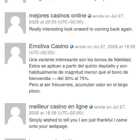
mejores casinos online
wrote on Jul 27,
2026 at 20:03 (UTC+02:00):
Really interesting look onward to coming back again.
Emotiva Casino
wrote on Jul 27, 2026 at 19:55
(UTC+02:00):
Una variante interesante son los bonos de fidelidad.
Estos se aplican a partir del quinto depósito y son
habitualmente de magnitud menor que el bono de
bienvenida — del 30% al 75%.
Pero al ser frecuentes, acumulan valor en el largo
plazo.
meilleur casino en ligne
wrote on Jul 27,
2026 at 18:39 (UTC+02:00):
Simply wished to tell you I am just thankful I came
onto your webpage.