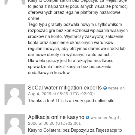
Kasyno Compensation bez Depozytu za Rejestracje
to jedna z najbardziej popularnych visualize promocji
oferowanych przez legalne platformy hazardowe
online.
Tego typu gratuity pozwala nowym uzytkownikom
rozpoczac gre bez koniecznosci wplacania wlasnych
srodkow na konto. Wystarczy zazwyczaj zalozenie
konta oraz spelnienie okreslonych warunkow
regulaminowych, aby otrzymac darmowe srodki lub
darmowe obroty na wybranych automatach.
Dla wielu graczy jest to atrakcyjna mozliwosc
sprawdzenia funkcji kasyna bez ponoszenia
dodatkowych kosztow.
SoCal water mitigation experts
wrote on
Aug 4, 2026 at 08:26 (UTC+02:00):
Thanks a ton! This is an very good online site.
Aplikacja online kasyno
wrote on Aug 4,
2026 at 00:20 (UTC+02:00):
Kasyno Collateral bez Depozytu za Rejestracje to